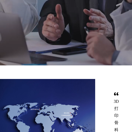
3D
打
印
骨
科